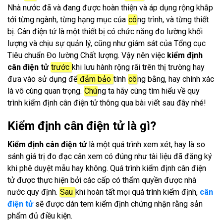
Nhà nước đã và đang được hoàn thiện và áp dụng rộng khắp
tới từng ngành, từng hạng mục của
cô
ng trình, và từng thiết
bị. Cân điện tử là một thiết bị có chức năng đo lường khối
lượng và chịu sự quản lý, cũng như giám sát của Tổng cục
Tiêu chuẩn Đo lường Chất lượng. Vậy nên việc
kiểm định
cân điện tử
trước
khi lưu hành rộng rãi trên thị trường hay
đưa vào sử dụng để
đảm bảo
tính
cô
ng bằng, hay chính xác
là vô cùng quan trọng.
Chú
ng ta hãy cùng tìm hiểu về quy
trình kiểm định cân điện tử thông qua bài viết sau đây nhé!
Kiểm định cân điện tử là gì?
Kiểm định cân điện tử
là một quá trình xem xét, hay là so
sánh giá trị đo đạc cân xem có đúng như tài liệu đã đăng ký
khi phê duyệt mẫu hay không. Quá trình kiểm định cân điện
tử được thực hiện bởi các cấp có thẩm quyền được nhà
nước quy định.
Sau
khi hoàn tất mọi quá trình kiểm định,
cân
điện tử
sẽ được dán tem kiểm định chứng nhận rằng sản
phẩm đủ điều kiện.