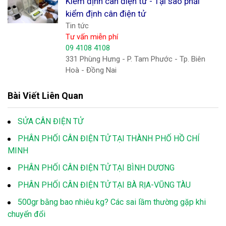
Kiểm định cân điện tử - Tại sao phải
kiểm định cân điện tử
Tin tức
Tư vấn miễn phí
09 4108 4108
331 Phùng Hưng - P. Tam Phước - Tp. Biên
Hoà - Đồng Nai
Bài Viết Liên Quan
SỬA CÂN ĐIỆN TỬ
PHÂN PHỐI CÂN ĐIỆN TỬ TẠI THÀNH PHỐ HỒ CHÍ
MINH
PHÂN PHỐI CÂN ĐIỆN TỬ TẠI BÌNH DƯƠNG
PHÂN PHỐI CÂN ĐIỆN TỬ TẠI BÀ RỊA-VŨNG TÀU
500gr bằng bao nhiêu kg? Các sai lầm thường gặp khi
chuyển đổi