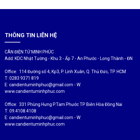
THÔNG TIN LIÊN HỆ
CÂN ĐIỆN TỬ MINH PHÚC
Add: KDC Nhật Tường - Khu 3 - Ấp 7 - An Phước - Long Thành - ĐN
Office: 114 Đường số 4, Kp3, P. Linh Xuân, Q. Thủ Đức, TP. HCM
T: 0283 9371 819
E: candientuminhphuc@gmail.com - W:
www.candientuminhphuc.com
Office: 331 Phùng Hưng P.Tam Phước TP Biên Hòa Đồng Nai
T: 09.4108.4108
E: candientuminhphuc@gmail.com - W:
www.candientuminhphuc.com