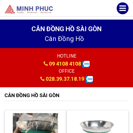
CÂN ĐỒNG HỒ SÀI GÒN
Cân Đồng Hồ
HOTLINE
09 4108 4108
OFFICE
028.39.37.18.19
CÂN ĐỒNG HỒ SÀI GÒN