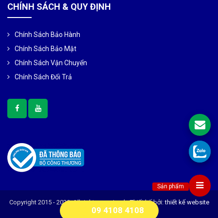
CHÍNH SÁCH & QUY ĐỊNH
Chính Sách Bảo Hành
Chính Sách Bảo Mật
Chính Sách Vận Chuyển
Chính Sách Đổi Trả
Sản phẩm
Copyright 2015 - 2020, All right reserviced - Thiết kế bởi:
thiết kế website
09 4108 4108
chuẩn seo