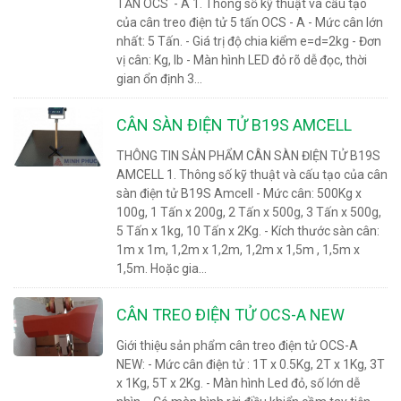
TẤN OCS - A 1. Thông số kỹ thuật và cấu tạo
của cân treo điện tử 5 tấn OCS - A - Mức cân lớn
nhất: 5 Tấn. - Giá trị độ chia kiểm e=d=2kg - Đơn
vị cân: Kg, lb - Màn hình LED đỏ rõ dễ đọc, thời
gian ổn định 3...
CÂN SÀN ĐIỆN TỬ B19S AMCELL
THÔNG TIN SẢN PHẨM CÂN SÀN ĐIỆN TỬ B19S
AMCELL 1. Thông số kỹ thuật và cấu tạo của cân
sàn điện tử B19S Amcell - Mức cân: 500Kg x
100g, 1 Tấn x 200g, 2 Tấn x 500g, 3 Tấn x 500g,
5 Tấn x 1kg, 10 Tấn x 2Kg. - Kích thước sàn cân:
1m x 1m, 1,2m x 1,2m, 1,2m x 1,5m , 1,5m x
1,5m. Hoặc gia...
CÂN TREO ĐIỆN TỬ OCS-A NEW
Giới thiệu sản phẩm cân treo điện tử OCS-A
NEW: - Mức cân điện tử : 1T x 0.5Kg, 2T x 1Kg, 3T
x 1Kg, 5T x 2Kg. - Màn hình Led đỏ, số lớn dễ