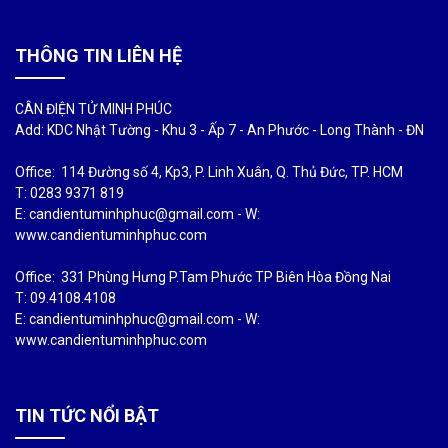
THÔNG TIN LIÊN HỆ
CÂN ĐIỆN TỬ MINH PHÚC
Add: KDC Nhật Tường - Khu 3 - Ấp 7 - An Phước - Long Thành - ĐN
Office: 114 Đường số 4, Kp3, P. Linh Xuân, Q. Thủ Đức, TP. HCM
T: 0283 9371 819
E: candientuminhphuc@gmail.com - W:
www.candientuminhphuc.com
Office: 331 Phùng Hưng P.Tam Phước TP Biên Hòa Đồng Nai
T: 09.4108.4108
E: candientuminhphuc@gmail.com - W:
www.candientuminhphuc.com
TIN TỨC NỔI BẬT