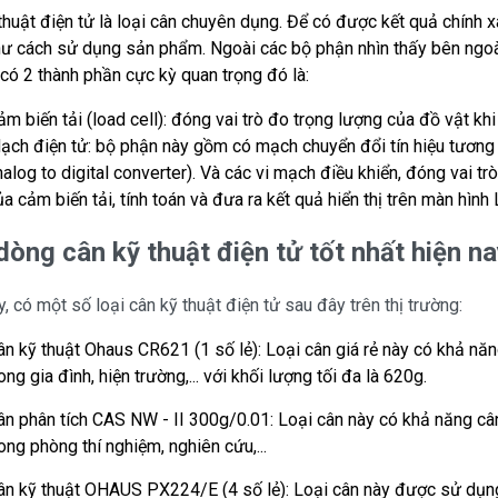
thuật điện tử là loại cân chuyên dụng. Để có được kết quả chính 
ư cách sử dụng sản phẩm. Ngoài các bộ phận nhìn thấy bên ngoài n
 có 2 thành phần cực kỳ quan trọng đó là:
m biến tải (load cell): đóng vai trò đo trọng lượng của đồ vật khi
ạch điện tử: bộ phận này gồm có mạch chuyển đổi tín hiệu tương t
alog to digital converter). Và các vi mạch điều khiển, đóng vai trò 
a cảm biến tải, tính toán và đưa ra kết quả hiển thị trên màn hình 
dòng cân kỹ thuật điện tử tốt nhất hiện na
y, có một số loại cân kỹ thuật điện tử sau đây trên thị trường:
ân kỹ thuật Ohaus CR621 (1 số lẻ): Loại cân giá rẻ này có khả nă
ong gia đình, hiện trường,... với khối lượng tối đa là 620g.
ân phân tích CAS NW - II 300g/0.01: Loại cân này có khả năng câ
ong phòng thí nghiệm, nghiên cứu,...
ân kỹ thuật OHAUS PX224/E (4 số lẻ): Loại cân này được sử dụng 