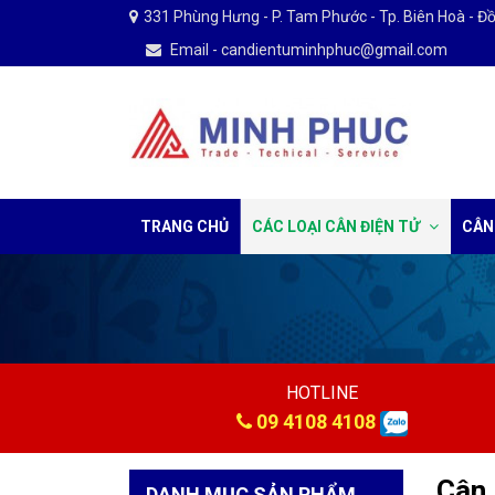
331 Phùng Hưng - P. Tam Phước - Tp. Biên Hoà - Đ
Email - candientuminhphuc@gmail.com
TRANG CHỦ
CÁC LOẠI CÂN ĐIỆN TỬ
CÂN
HOTLINE
09 4108 4108
Cân 
DANH MỤC SẢN PHẨM