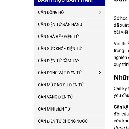
CÂN ĐỒNG HỒ
Sở học 
CÂN ĐIỆN TỬ BÁN HÀNG
đã xuất
bài viế
CÂN NHÀ BẾP ĐIỆN TỬ
Với thi
CÂN SỨC KHỎE ĐIỆN TỬ
trọng l
nghiên 
CÂN ĐIỆN TỬ CẦM TAY
quy trì
CÂN ĐỘNG VẬT ĐIỆN TỬ
Nhữn
CÂN MỦ CAO SU ĐIỆN TỬ
Cân kỹ 
yêu cầu
CÂN VÀNG ĐIỆN TỬ
Cân kỹ 
CÂN MINI ĐIỆN TỬ
đời của
cứu kho
CÂN ĐIỆN TỬ CHỐNG NƯỚC
được bá