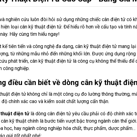
và nghiên cứu luôn đòi hỏi sử dụng những chiếc cân điện tử có k
 hiện loại cân kỹ thuật điện tử. Để hiểu rõ hơn về cấu tạo và tính 
t này. Hãy cùng tìm hiểu ngay!
ết kế tiên tiến và công nghệ đa dạng, cân kỹ thuật điện tử mang lại
ượng, từ những mẫu nhỏ đến những khối lớn. Được ứng dụng rộng rã
cứu phát triển, cân kỹ thuật điện tử là công cụ không thể thiếu đ
nh công nghiệp.
g điều cần biết về dòng cân kỹ thuật điện
thuật điện tử không chỉ là một công cụ đo lường thông thường, m
 độ chính xác cao và kiểm soát chất lượng cẩn thận.
thuật điện tử
là dòng cân điện tử yêu cầu phải có độ chính xác t
 cân kỹ thuật chính là bước tiến vượt bậc trong ngành cân thế giới
a học, hay ngành công nghiệp hóa chất, thực phẩm, dược phẩm…
o giá tốt nhất nhé: