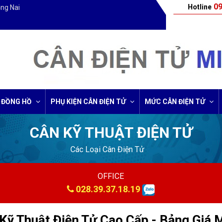
09
Hotline
ồng Nai
 ĐỒNG HỒ
PHỤ KIỆN CÂN ĐIỆN TỬ
MỨC CÂN ĐIỆN TỬ
CÂN KỸ THUẬT ĐIỆN TỬ
Các Loại Cân Điện Tử
OFFICE
028.39.37.18.19
Kỹ Thuật Điện Tử Cao Cấp - Bảng Giá