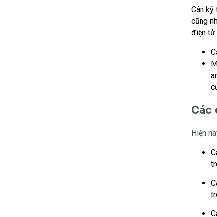
Cân kỹ 
cũng nh
điện tử
Cả
M
an
củ
Các 
Hiện na
C
tr
C
tr
C