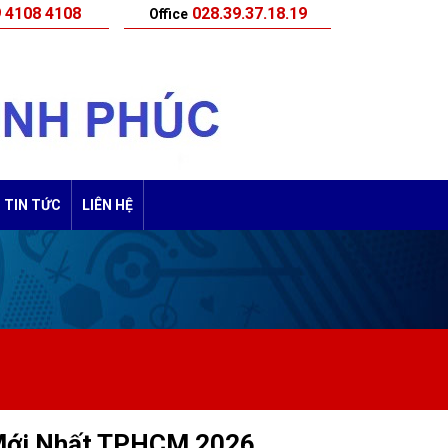
 4108 4108
028.39.37.18.19
Office
TIN TỨC
LIÊN HỆ
 Mới Nhất TPHCM 2026