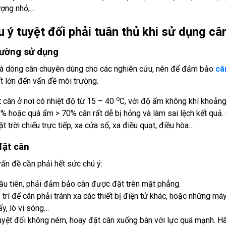
ợng nhỏ,...
 ý tuyệt đối phải tuân thủ khi sử dụng câ
rường sử dụng
là dòng cân chuyên dùng cho các nghiên cứu, nên để đảm bảo
câ
ất lớn đến vấn đề môi trường.
o
 cân ở nơi có nhiệt độ từ 15 – 40
C, với độ ẩm không khí khoản
% hoặc quá ẩm > 70% cân rất dễ bị hỏng và làm sai lệch kết quả. 
t trời chiếu trực tiếp, xa cửa sổ, xa điều quạt, điều hòa…
 đặt cân
vấn đề cần phải hết sức chú ý:
ầu tiên, phải đảm bảo cân được đặt trên mặt phẳng.
ị trí để cân phải tránh xa các thiết bị điện tử khác, hoặc những m
ấy, lò vi sóng…
uyệt đối không ném, hoay đặt cân xuống bàn với lực quá mạnh. Hã