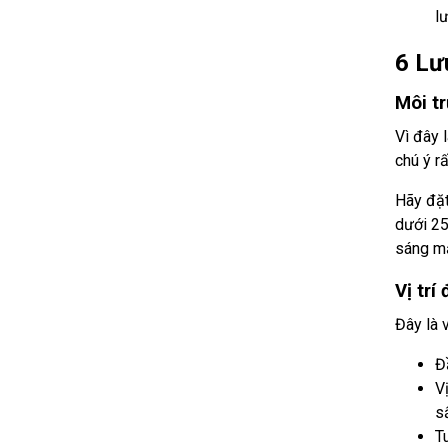
lư
6 Lưu
Môi t
Vì đây 
chú ý r
Hãy đặt
dưới 25
sáng mặ
Vị trí
Đây là 
Đ
V
s
T