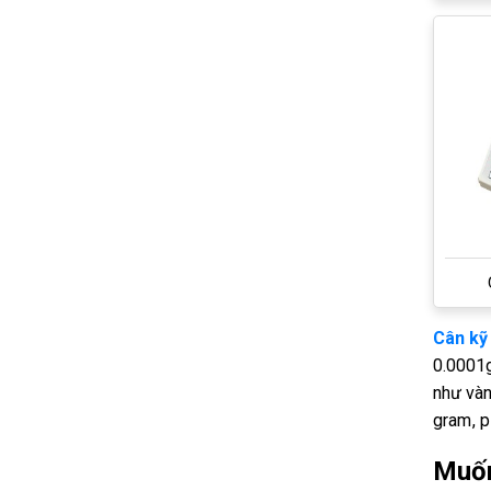
Cân kỹ 
0.0001g
như vàng
gram, p
Muốn