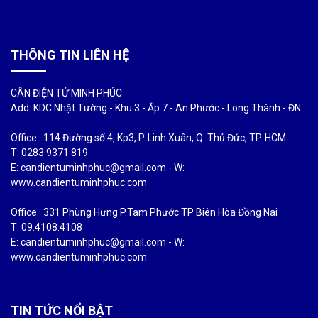
THÔNG TIN LIÊN HỆ
CÂN ĐIỆN TỬ MINH PHÚC
Add: KDC Nhật Tường - Khu 3 - Ấp 7 - An Phước - Long Thành - ĐN
Office: 114 Đường số 4, Kp3, P. Linh Xuân, Q. Thủ Đức, TP. HCM
T: 0283 9371 819
E: candientuminhphuc@gmail.com - W:
www.candientuminhphuc.com
Office: 331 Phùng Hưng P.Tam Phước TP Biên Hòa Đồng Nai
T: 09.4108.4108
E: candientuminhphuc@gmail.com - W:
www.candientuminhphuc.com
TIN TỨC NỔI BẬT