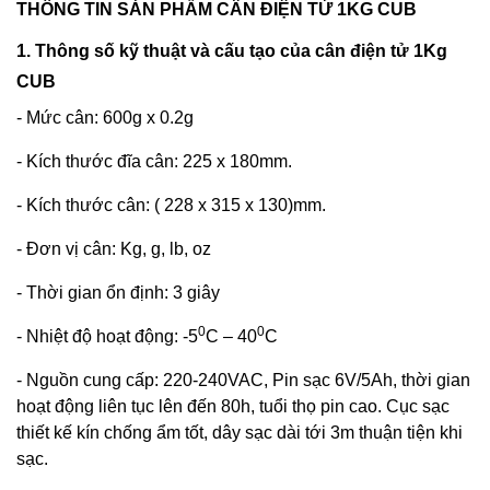
THÔNG TIN SẢN PHẨM CÂN ĐIỆN TỬ 1KG CUB
1. Thông số kỹ thuật và cấu tạo của cân điện tử 1Kg
CUB
- Mức cân: 600g x 0.2g
- Kích thước đĩa cân: 225 x 180mm.
- Kích thước cân: ( 228 x 315 x 130)mm.
- Đơn vị cân: Kg, g, lb, oz
- Thời gian ổn định: 3 giây
0
0
- Nhiệt độ hoạt động: -5
C – 40
C
- Nguồn cung cấp: 220-240VAC, Pin sạc 6V/5Ah, thời gian
hoạt động liên tục lên đến 80h, tuổi thọ pin cao. Cục sạc
thiết kế kín chống ẩm tốt, dây sạc dài tới 3m thuận tiện khi
sạc.