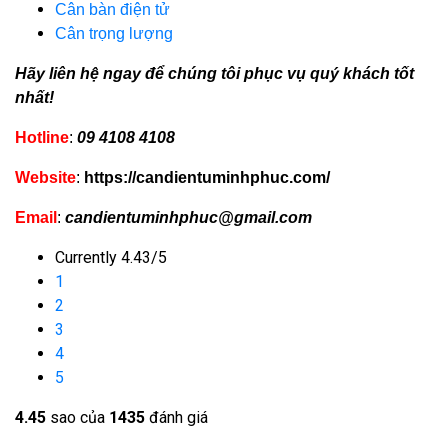
Cân bàn điện tử
Cân trọng lượng
Hãy liên hệ ngay để chúng tôi phục vụ quý khách tốt
nhất!
Hotline
:
09 4108 4108
Website
:
https://candientuminhphuc.com/
Email
:
candientuminhphuc@gmail.com
Currently 4.43/5
1
2
3
4
5
4.4
5
sao của
1435
đánh giá