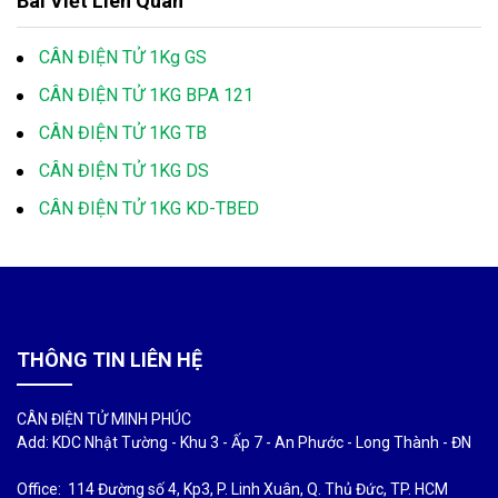
Bài Viết Liên Quan
CÂN ĐIỆN TỬ 1Kg GS
CÂN ĐIỆN TỬ 1KG BPA 121
CÂN ĐIỆN TỬ 1KG TB
CÂN ĐIỆN TỬ 1KG DS
CÂN ĐIỆN TỬ 1KG KD-TBED
THÔNG TIN LIÊN HỆ
CÂN ĐIỆN TỬ MINH PHÚC
Add: KDC Nhật Tường - Khu 3 - Ấp 7 - An Phước - Long Thành - ĐN
Office: 114 Đường số 4, Kp3, P. Linh Xuân, Q. Thủ Đức, TP. HCM