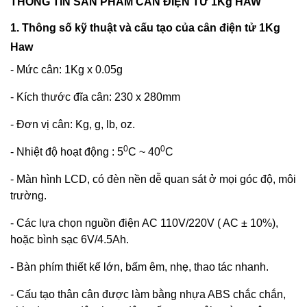
THÔNG TIN SẢN PHẨM CÂN ĐIỆN TỬ 1Kg HAW
1. Thông số kỹ thuật và cấu tạo của cân điện tử 1Kg
Haw
- Mức cân: 1Kg x 0.05g
- Kích thước đĩa cân: 230 x 280mm
- Đơn vị cân: Kg, g, lb, oz.
0
0
- Nhiệt độ hoạt động : 5
C ~ 40
C
- Màn hình LCD, có đèn nền dễ quan sát ở mọi góc độ, môi
trường.
- Các lựa chọn nguồn điện AC 110V/220V ( AC ± 10%),
hoặc bình sạc 6V/4.5Ah.
- Bàn phím thiết kế lớn, bấm êm, nhẹ, thao tác nhanh.
- Cấu tạo thân cân được làm bằng nhựa ABS chắc chắn,