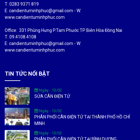
T: 0283 9371 819
E: candientuminhphuc@gmail.com - W:
www.candientuminhphuc.com
Office: 331 Phùng Hưng P.Tam Phước TP Biên Hòa Đồng Nai
T: 09.4108.4108
E: candientuminhphuc@gmail.com - W:
www.candientuminhphuc.com
TIN TỨC NỔI BẬT
Ngày - 13/02
SỬA CÂN ĐIỆN TỬ
Ngày - 13/02
PHÂN PHỐI CÂN ĐIỆN TỬ TẠI THÀNH PHỐ HỒ CHÍ
MINH
Ngày - 13/02
PHÂN PHỐI CÂN ĐIỆN TỬ TẠI BÌNH DƯƠNG