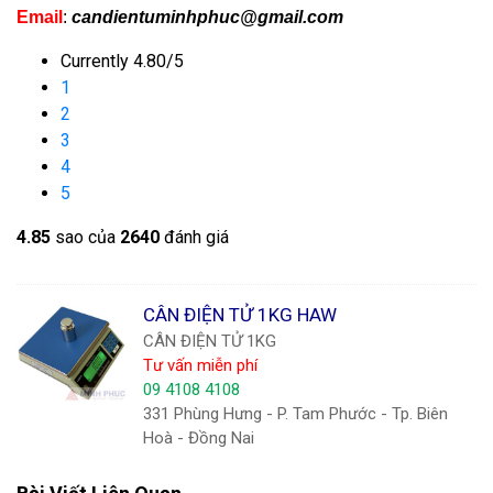
Email
:
candientuminhphuc@gmail.com
Currently 4.80/5
1
2
3
4
5
4.8
5
sao của
2640
đánh giá
CÂN ĐIỆN TỬ 1KG HAW
CÂN ĐIỆN TỬ 1KG
Tư vấn miễn phí
09 4108 4108
331 Phùng Hưng - P. Tam Phước - Tp. Biên
Hoà - Đồng Nai