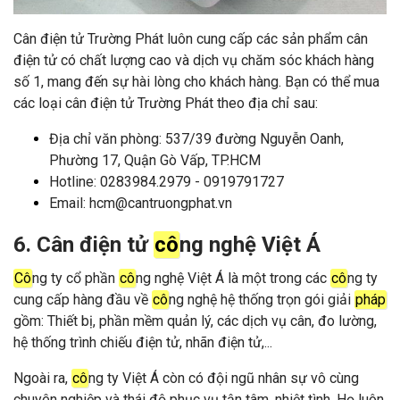
Cân điện tử Trường Phát luôn cung cấp các sản phẩm cân
điện tử có chất lượng cao và dịch vụ chăm sóc khách hàng
số 1, mang đến sự hài lòng cho khách hàng.
Bạn có thể mua
các loại cân điện tử Trường Phát theo địa chỉ sau:
Địa chỉ văn phòng: 537/39 đường Nguyễn Oanh,
Phường 17, Quận Gò Vấp, TP.HCM
Hotline: 0283984.2979 - 0919791727
Email: hcm@cantruongphat.vn
6. Cân điện tử
cô
ng nghệ Việt Á
Cô
ng ty cổ phần
cô
ng nghệ Việt Á là một trong các
cô
ng ty
cung cấp hàng đầu về
cô
ng nghệ hệ thống trọn gói giải
pháp
gồm: Thiết bị, phần mềm quản lý, các dịch vụ cân, đo lường,
hệ thống trình chiếu điện tử, nhãn điện tử,...
Ngoài ra,
cô
ng ty Việt Á còn có đội ngũ nhân sự vô cùng
chuyên nghiệp và thái độ phục vụ tận tâm, nhiệt tình. Họ luôn