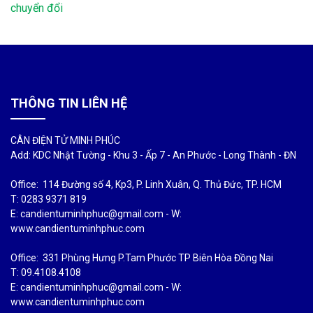
chuyển đổi
THÔNG TIN LIÊN HỆ
CÂN ĐIỆN TỬ MINH PHÚC
Add: KDC Nhật Tường - Khu 3 - Ấp 7 - An Phước - Long Thành - ĐN
Office: 114 Đường số 4, Kp3, P. Linh Xuân, Q. Thủ Đức, TP. HCM
T: 0283 9371 819
E: candientuminhphuc@gmail.com - W:
www.candientuminhphuc.com
Office: 331 Phùng Hưng P.Tam Phước TP Biên Hòa Đồng Nai
T: 09.4108.4108
E: candientuminhphuc@gmail.com - W:
www.candientuminhphuc.com