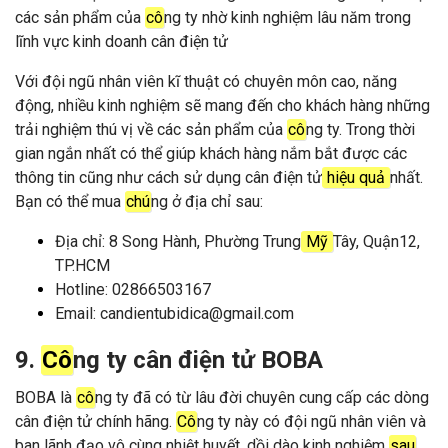
các sản phẩm của
cô
ng ty nhờ kinh nghiệm lâu năm trong
lĩnh vực kinh doanh cân điện tử
Với đội ngũ nhân viên kĩ thuật có chuyên môn cao, năng
động, nhiều kinh nghiệm sẽ mang đến cho khách hàng những
trải nghiệm thú vị về các sản phẩm của
cô
ng ty. Trong thời
gian ngắn nhất có thể giúp khách hàng nắm bắt được các
thông tin cũng như cách sử dụng cân điện tử
hiệu quả
nhất.
Bạn có thể mua
chú
ng ở địa chỉ sau:
Địa chỉ: 8 Song Hành, Phường Trung
Mỹ
Tây, Quận12,
TP.HCM
Hotline: 02866503167
Email: candientubidica@gmail.com
9.
Cô
ng ty cân điện tử BOBA
BOBA là
cô
ng ty đã có từ lâu đời chuyên cung cấp các dòng
cân điện tử chính hãng.
Cô
ng ty này có đội ngũ nhân viên và
ban lãnh đạo vô cùng nhiệt huyết, dồi dào kinh nghiệm
sau