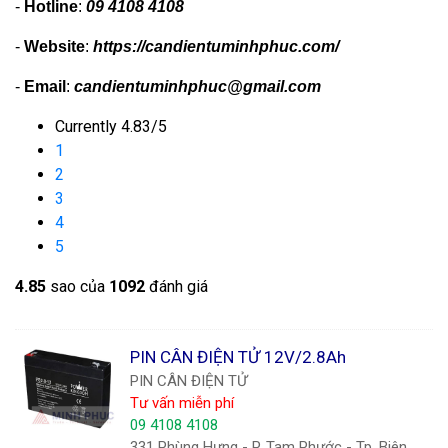
-
Hotline
:
09 4108 4108
-
Website
:
https://candientuminhphuc.com/
-
Email
:
candientuminhphuc@gmail.com
Currently 4.83/5
1
2
3
4
5
4.8
5
sao của
1092
đánh giá
PIN CÂN ĐIỆN TỬ 12V/2.8Ah
PIN CÂN ĐIỆN TỬ
Tư vấn miễn phí
09 4108 4108
331 Phùng Hưng - P. Tam Phước - Tp. Biên