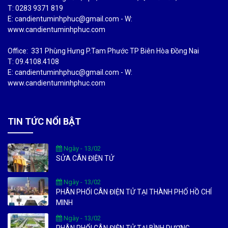
T: 0283 9371 819
E: candientuminhphuc@gmail.com - W:
www.candientuminhphuc.com
Office: 331 Phùng Hưng P.Tam Phước TP Biên Hòa Đồng Nai
T: 09.4108.4108
E: candientuminhphuc@gmail.com - W:
www.candientuminhphuc.com
TIN TỨC NỔI BẬT
Ngày - 13/02
SỬA CÂN ĐIỆN TỬ
Ngày - 13/02
PHÂN PHỐI CÂN ĐIỆN TỬ TẠI THÀNH PHỐ HỒ CHÍ
MINH
Ngày - 13/02
PHÂN PHỐI CÂN ĐIỆN TỬ TẠI BÌNH DƯƠNG