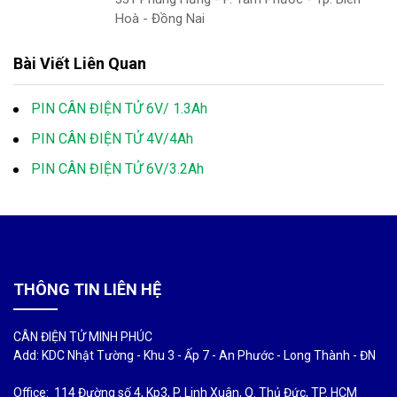
Hoà - Đồng Nai
Bài Viết Liên Quan
PIN CÂN ĐIỆN TỬ 6V/ 1.3Ah
PIN CÂN ĐIỆN TỬ 4V/4Ah
PIN CÂN ĐIỆN TỬ 6V/3.2Ah
THÔNG TIN LIÊN HỆ
CÂN ĐIỆN TỬ MINH PHÚC
Add: KDC Nhật Tường - Khu 3 - Ấp 7 - An Phước - Long Thành - ĐN
Office: 114 Đường số 4, Kp3, P. Linh Xuân, Q. Thủ Đức, TP. HCM