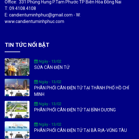
Office: 331 Phùng Hưng P.Tam Phước TP Biên Hòa Đồng Nai
T: 09.4108.4108
E: candientuminhphuc@gmail.com - W:
www.candientuminhphuc.com
TIN TỨC NỔI BẬT
Ngày - 13/02
SỬA CÂN ĐIỆN TỬ
Ngày - 13/02
PHÂN PHỐI CÂN ĐIỆN TỬ TẠI THÀNH PHỐ HỒ CHÍ
MINH
Ngày - 13/02
PHÂN PHỐI CÂN ĐIỆN TỬ TẠI BÌNH DƯƠNG
Ngày - 13/02
PHÂN PHỐI CÂN ĐIỆN TỬ TẠI BÀ RỊA-VŨNG TÀU