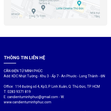
THÔNG TIN LIÊN HỆ
CÂN ĐIỆN TỬ MINH PHÚC
Add: KDC Nhật Tường - Khu 3 - Ấp 7 - An Phước - Long Thành - ĐN
Office: 114 Đường số 4, Kp3, P. Linh Xuân, Q. Thủ Đức, TP. HCM
T: 0283 9371 819
E: candientuminhphuc@gmail.com - W:
www.candientuminhphuc.com