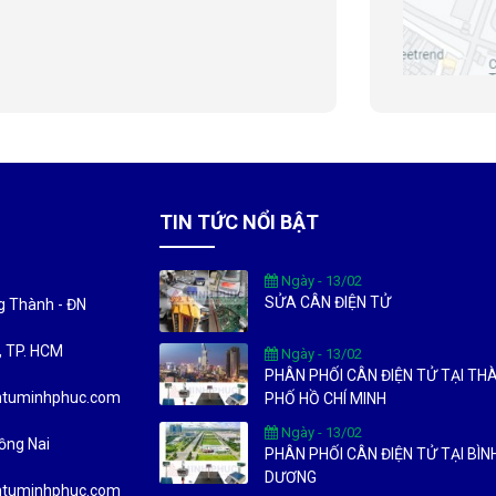
TIN TỨC NỔI BẬT
Ngày - 13/02
SỬA CÂN ĐIỆN TỬ
ng Thành - ĐN
c, TP. HCM
Ngày - 13/02
PHÂN PHỐI CÂN ĐIỆN TỬ TẠI TH
entuminhphuc.com
PHỐ HỒ CHÍ MINH
Ngày - 13/02
ồng Nai
PHÂN PHỐI CÂN ĐIỆN TỬ TẠI BÌN
DƯƠNG
entuminhphuc.com