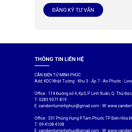
ĐĂNG KÝ TƯ VẤN
THÔNG TIN LIÊN HỆ
CÂN ĐIỆN TỬ MINH PHÚC
Add: KDC Nhật Tường - Khu 3 - Ấp 7 - An Phước - Lo
Office: 114 Đường số 4, Kp3, P. Linh Xuân, Q. Thủ Đứ
T: 0283 9371 819
E: candientuminhphuc@gmail.com - W: www.candi
Office: 331 Phùng Hưng P.Tam Phước TP Biên Hòa Đ
T: 09.4108.4108
E: candientuminhphuc@gmail.com - W: www.candi