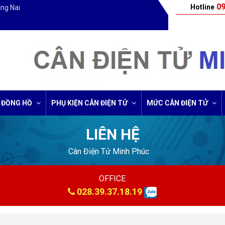
09
Hotline
ồng Nai
 ĐỒNG HỒ
PHỤ KIỆN CÂN ĐIỆN TỬ
MỨC CÂN ĐIỆN TỬ
LIÊN HỆ
Cân Điện Tử Minh Phúc
OFFICE
028.39.37.18.19