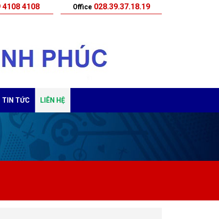
 4108 4108
028.39.37.18.19
Office
TIN TỨC
LIÊN HỆ