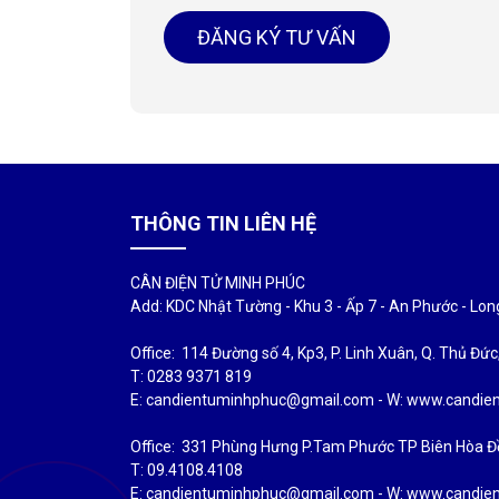
ĐĂNG KÝ TƯ VẤN
THÔNG TIN LIÊN HỆ
CÂN ĐIỆN TỬ MINH PHÚC
Add: KDC Nhật Tường - Khu 3 - Ấp 7 - An Phước - Lo
Office: 114 Đường số 4, Kp3, P. Linh Xuân, Q. Thủ Đứ
T: 0283 9371 819
E: candientuminhphuc@gmail.com - W: www.candi
Office: 331 Phùng Hưng P.Tam Phước TP Biên Hòa Đ
T: 09.4108.4108
E: candientuminhphuc@gmail.com - W: www.candi