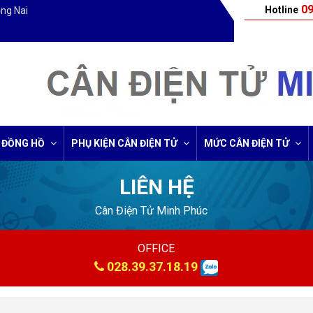
09
Hotline
ồng Nai
 ĐỒNG HỒ
PHỤ KIỆN CÂN ĐIỆN TỬ
MỨC CÂN ĐIỆN TỬ
LIÊN HỆ
Cân Điện Tử Minh Phúc
OFFICE
028.39.37.18.19