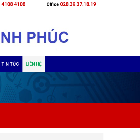
 4108 4108
028.39.37.18.19
Office
TIN TỨC
LIÊN HỆ