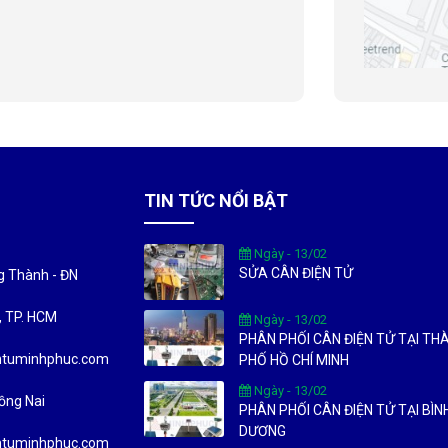
TIN TỨC NỔI BẬT
Ngày - 13/02
SỬA CÂN ĐIỆN TỬ
ng Thành - ĐN
c, TP. HCM
Ngày - 13/02
PHÂN PHỐI CÂN ĐIỆN TỬ TẠI TH
entuminhphuc.com
PHỐ HỒ CHÍ MINH
Ngày - 13/02
ồng Nai
PHÂN PHỐI CÂN ĐIỆN TỬ TẠI BÌN
DƯƠNG
entuminhphuc.com