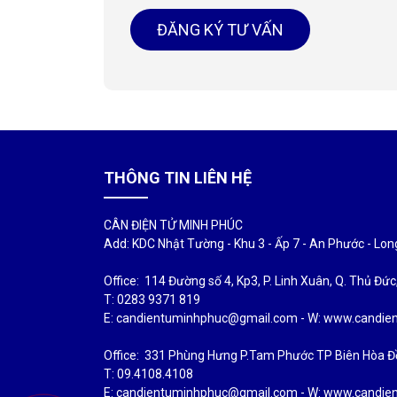
ĐĂNG KÝ TƯ VẤN
THÔNG TIN LIÊN HỆ
CÂN ĐIỆN TỬ MINH PHÚC
Add: KDC Nhật Tường - Khu 3 - Ấp 7 - An Phước - Lo
Office: 114 Đường số 4, Kp3, P. Linh Xuân, Q. Thủ Đứ
T: 0283 9371 819
E: candientuminhphuc@gmail.com - W: www.candi
Office: 331 Phùng Hưng P.Tam Phước TP Biên Hòa Đ
T: 09.4108.4108
E: candientuminhphuc@gmail.com - W: www.candi