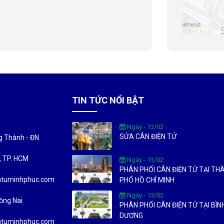
TIN TỨC NỔI BẬT
Ngày - 13/02
SỬA CÂN ĐIỆN TỬ
ng Thành - ĐN
c, TP. HCM
Ngày - 13/02
PHÂN PHỐI CÂN ĐIỆN TỬ TẠI TH
entuminhphuc.com
PHỐ HỒ CHÍ MINH
Ngày - 13/02
ồng Nai
PHÂN PHỐI CÂN ĐIỆN TỬ TẠI BÌN
DƯƠNG
entuminhphuc.com