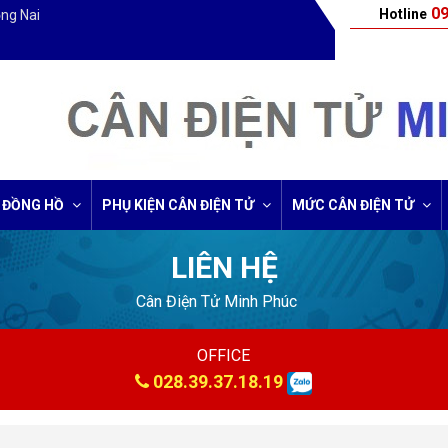
09
Hotline
ồng Nai
 ĐỒNG HỒ
PHỤ KIỆN CÂN ĐIỆN TỬ
MỨC CÂN ĐIỆN TỬ
LIÊN HỆ
Cân Điện Tử Minh Phúc
OFFICE
028.39.37.18.19