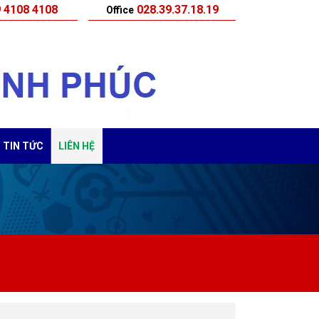
 4108 4108
028.39.37.18.19
Office
TIN TỨC
LIÊN HỆ