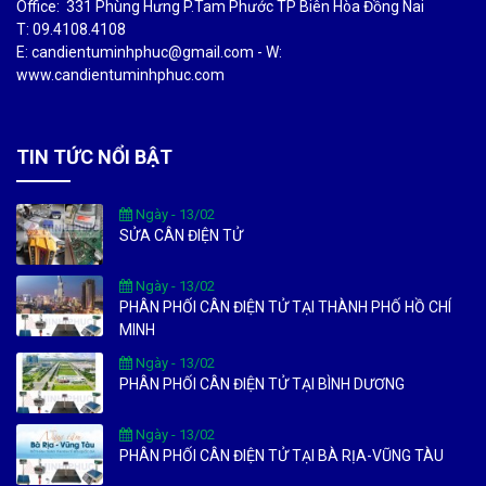
Office: 331 Phùng Hưng P.Tam Phước TP Biên Hòa Đồng Nai
T: 09.4108.4108
E: candientuminhphuc@gmail.com - W:
www.candientuminhphuc.com
TIN TỨC NỔI BẬT
Ngày - 13/02
SỬA CÂN ĐIỆN TỬ
Ngày - 13/02
PHÂN PHỐI CÂN ĐIỆN TỬ TẠI THÀNH PHỐ HỒ CHÍ
MINH
Ngày - 13/02
PHÂN PHỐI CÂN ĐIỆN TỬ TẠI BÌNH DƯƠNG
Ngày - 13/02
PHÂN PHỐI CÂN ĐIỆN TỬ TẠI BÀ RỊA-VŨNG TÀU