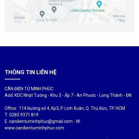
THÔNG TIN LIÊN HỆ
CÂN ĐIỆN TỬ MINH PHÚC
Add: KDC Nhật Tường - Khu 3 - Ấp 7 - An Phước - Long Thành - ĐN
Office: 114 Đường số 4, Kp3, P. Linh Xuân, Q. Thủ Đức, TP. HCM
T: 0283 9371 819
E: candientuminhphuc@gmail.com - W:
www.candientuminhphuc.com