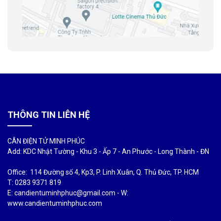
THÔNG TIN LIÊN HỆ
CÂN ĐIỆN TỬ MINH PHÚC
Add: KDC Nhật Tường - Khu 3 - Ấp 7 - An Phước - Long Thành - ĐN
Office: 114 Đường số 4, Kp3, P. Linh Xuân, Q. Thủ Đức, TP. HCM
T: 0283 9371 819
E: candientuminhphuc@gmail.com - W:
www.candientuminhphuc.com