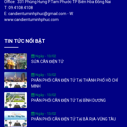
Office: 331 Phùng Hưng P.Tam Phước TP Biên Hòa Đồng Nai
T: 09.4108.4108
E: candientuminhphuc@gmail.com - W:
www.candientuminhphuc.com
TIN TỨC NỔI BẬT
Ngày - 13/02
SỬA CÂN ĐIỆN TỬ
Ngày - 13/02
PHÂN PHỐI CÂN ĐIỆN TỬ TẠI THÀNH PHỐ HỒ CHÍ
MINH
Ngày - 13/02
PHÂN PHỐI CÂN ĐIỆN TỬ TẠI BÌNH DƯƠNG
Ngày - 13/02
PHÂN PHỐI CÂN ĐIỆN TỬ TẠI BÀ RỊA-VŨNG TÀU