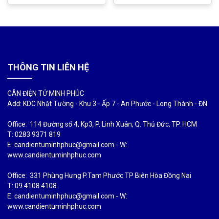
THÔNG TIN LIÊN HỆ
CÂN ĐIỆN TỬ MINH PHÚC
Add: KDC Nhật Tường - Khu 3 - Ấp 7 - An Phước - Long Thành - ĐN
Office: 114 Đường số 4, Kp3, P. Linh Xuân, Q. Thủ Đức, TP. HCM
T: 0283 9371 819
E: candientuminhphuc@gmail.com - W:
www.candientuminhphuc.com
Office: 331 Phùng Hưng P.Tam Phước TP Biên Hòa Đồng Nai
T: 09.4108.4108
E: candientuminhphuc@gmail.com - W:
www.candientuminhphuc.com