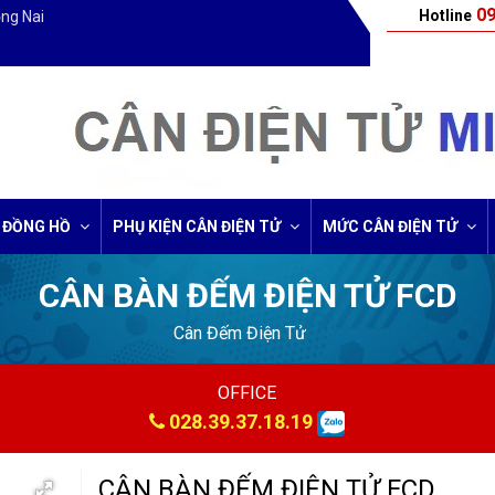
09
Hotline
ồng Nai
 ĐỒNG HỒ
PHỤ KIỆN CÂN ĐIỆN TỬ
MỨC CÂN ĐIỆN TỬ
CÂN BÀN ĐẾM ĐIỆN TỬ FCD
Cân Đếm Điện Tử
OFFICE
028.39.37.18.19
CÂN BÀN ĐẾM ĐIỆN TỬ FCD