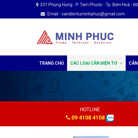
331 Phùng Hưng - P. Tam Phước - Tp. Biên Hoà - Đ
Email - candientuminhphuc@gmail.com
TRANG CHỦ
CÁC LOẠI CÂN ĐIỆN TỬ
CÂN
HOTLINE
09 4108 4108