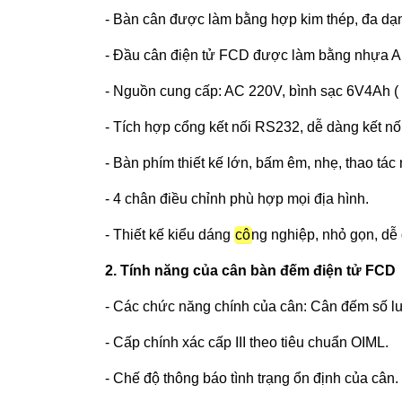
- Bàn cân được làm bằng hợp kim thép, đa dạn
- Đầu cân điện tử FCD được làm bằng nhựa A
- Nguồn cung cấp: AC 220V, bình sạc 6V4Ah ( 
- Tích hợp cổng kết nối RS232, dễ dàng kết nối
- Bàn phím thiết kế lớn, bấm êm, nhẹ, thao tác
- 4 chân điều chỉnh phù hợp mọi địa hình.
- Thiết kế kiểu dáng
cô
ng nghiệp, nhỏ gọn, dễ
2. Tính năng của cân bàn đếm điện tử FCD
- Các chức năng chính của cân: Cân đếm số lượ
- Cấp chính xác cấp III theo tiêu chuẩn OIML.
- Chế độ thông báo tình trạng ổn định của cân.