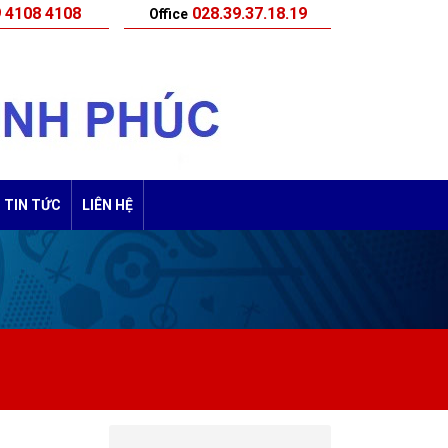
 4108 4108
028.39.37.18.19
Office
TIN TỨC
LIÊN HỆ