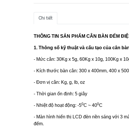
Chi tiết
THÔNG TIN SẢN PHẨM CÂN BÀN ĐẾM ĐIỆ
1. Thông số kỹ thuật và cấu tạo của cân b
- Mức cân: 30Kg x 5g, 60Kg x 10g, 100Kg x 1
- Kích thước bàn cân: 300 x 400mm, 400 x 5
- Đơn vị cân: Kg, g, lb, oz
- Thời gian ổn định: 5 giây
0
0
- Nhiệt độ hoạt động: -5
C ~ 40
C
- Màn hình hiển thị LCD đèn nền sáng với 3 mà
đếm.